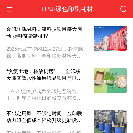
TPU-绿色印刷耗材
金印联新材料天津科技项目盛大启
动 扬鞭奋蹄踏征程
2025元旦前夕的12月27日，彩旗飘
飘，高朋满座，金印联新材料天津
科技项目（以下简称：天津项目）
开机仪式暨工厂开放日盛大启幕。
“恢复土地，释放机遇”——金印联
新项目的正式启动承载着金印联由
天津替塑水性涂层纸品项目与世界
“科技服务贸易型企业”向“新型环保
荒漠化日的共鸣
材料加工生产服务一体化”转型升级
   在环境保护成为全球焦点的当
的发展使命，展示了金印联坚定不
下，世界荒漠化日的设立旨在唤醒
移走科技创新和绿色化发展之路的
人们对土地退化问题的重视。而金
决心，为岁末年初大盘点中的印刷
印联投资建设的天津新材料项目于
不绑定用量，不绑定时间，金印联
包装行业注入一股清新 的活力。 
去年12月底投产，其生产的水性替
助力印企低成本轻松升级更新设
资源整合 共创未来金印联成立于
塑、零塑涂层纸、纸杯、纸碗、纸
备。
1998年，是一家...
餐盒、冰激凌杯等产品，恰如绿色