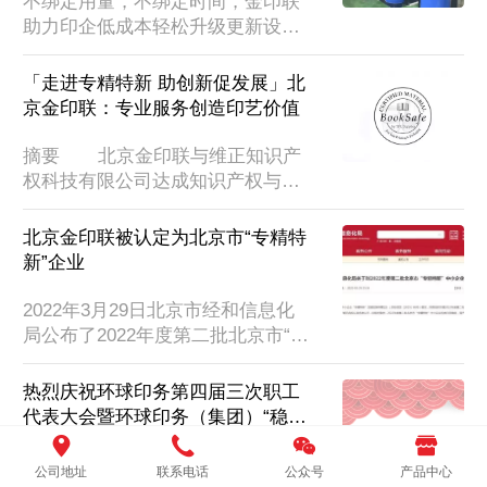
不绑定用量，不绑定时间，金印联
革新的“钥匙”，在替代当前市场仍
助力印企低成本轻松升级更新设
大量使用的PE、PP淋膜纸品的应
备！无论是改造、升级集中供墨系
用中，与世界荒漠化日的理念形成
统，又或者是购入印前、印后设
「走进专精特新 助创新促发展」北
深刻共鸣。.
备，我们都可以提供低成本解决方
京金印联：专业服务创造印艺价值
案。我们也许帮不上大忙，但金印
联愿尽一份绵力与我们的伙伴们共
摘要       北京金印联与维正知识产
渡时艰共同发展。案例一：为现有
权科技有限公司达成知识产权与产
客户安装集中供墨系统，既减少浪
业政策的战略合作，于2022年初被
费又减少固废，还有效降低机台人
认定为北京市专精特新中小企业，
北京金印联被认定为北京市“专精特
员的劳动强度，但客户只需每月支
下一步将以梯度培育成长为“小巨
新”企业
付少量费用。
人”，坚持专精特新发展，走高质量
健康发展之路。重要解读      北京
2022年3月29日北京市经和信息化
金印联国际供应链管理有限公司
局公布了2022年度第二批北京市“专
（以下简称“北京金印联”）是成立
精特新”企业认定名单北京金印联国
于1998年9月7日，是陕药集团控
际供应链管理有限公司名列其中！
热烈庆祝环球印务第四届三次职工
股，主板上市西安环球印务股份有
2022年度第二批北京市“专精特新”
代表大会暨环球印务（集团）“稳中
限公司（股票代码002799）控股
中小企业名单（附件）什么是专精
求进 高质量发展”2022年工作会议
子...
特新企业？“专精特新”企业是指具
热烈庆祝环球印务第四届三次职工
成功召开！
公司地址
联系电话
公众号
产品中心
有“专业化、精细化、特色化、 新